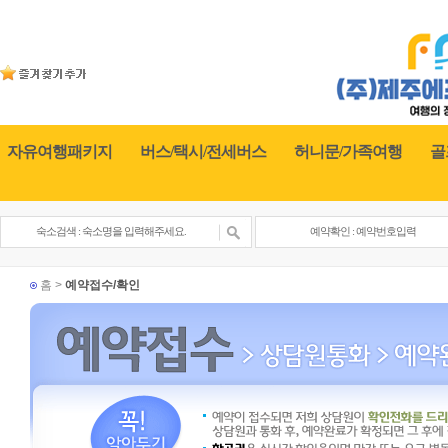
자유여행패키지
버스/택시/전세버스
허니문/가족여행
골
홈 >
예약접수/확인