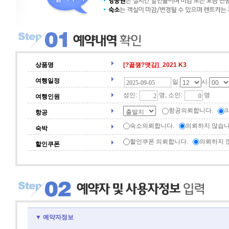
상품명
[?꾩쟾?먯감]_2021 K3
여행일정
일
시
성인:
명, 소인:
명
여행인원
항공의뢰합니다.
항공
숙소의뢰합니다.
의뢰하지 않습니
숙박
할인쿠폰 의뢰합니다.
의뢰하지 
할인쿠폰
▼ 예약자정보