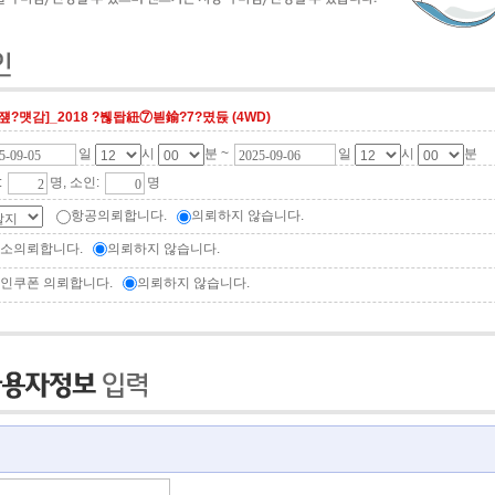
꾩쟾?먯감]_2018 ?붾돱紐⑦븯鍮?7?몄듅 (4WD)
일
시
분 ~
일
시
분
:
명, 소인:
명
항공의뢰합니다.
의뢰하지 않습니다.
소의뢰합니다.
의뢰하지 않습니다.
인쿠폰 의뢰합니다.
의뢰하지 않습니다.