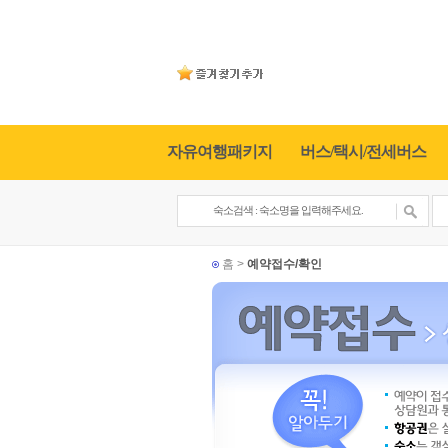
자유여행패키지
버스/택시/전세버스
홈 >
예약접수/확인