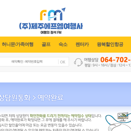
허니문/가족여행
골프
숙소
렌터카
왕복할인항공