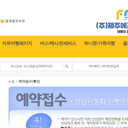
자유여행패키지
버스/택시/전세버스
허니문/가족여행
골
홈 >
예약접수/확인