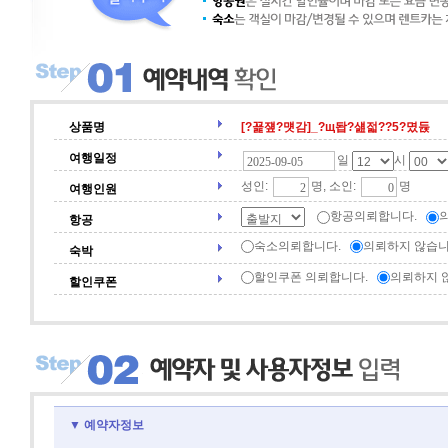
상품명
[?꾩쟾?먯감]_?щ돱?섎젋??5?몄듅
여행일정
일
시
성인:
명, 소인:
명
여행인원
항공의뢰합니다.
항공
숙소의뢰합니다.
의뢰하지 않습니
숙박
할인쿠폰 의뢰합니다.
의뢰하지 
할인쿠폰
▼ 예약자정보