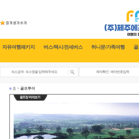
자유여행패키지
버스/택시/전세버스
허니문/가족여행
골
홈 >
골프투어