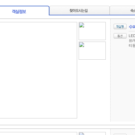
수
LE
유/
티