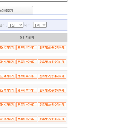
실수 :
박수 :