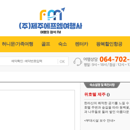
허니문/가족여행
골프
숙소
렌터카
왕복할인항공
위호텔 제주
()
한라산의 쾌적한 공기를 느낄 수
호텔 주변과 숲길을 따라 동백꽃,
과 나무들로 둘러 쌓인 아름다운
<부대시설 보수 안내>