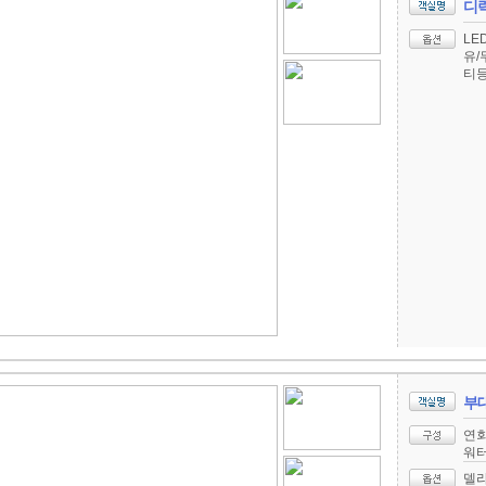
디
LE
유/
티
부
연회
워
델라