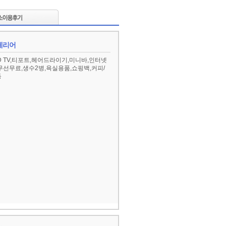
페리어
D TV,티포트,헤어드라이기,미니바,인터넷
무선무료,생수2병,욕실용품,쇼핑백,커피/
등