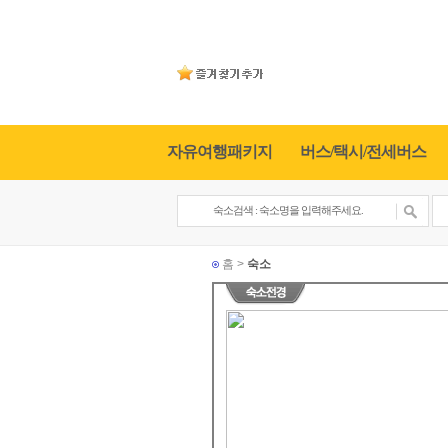
자유여행패키지
버스/택시/전세버스
홈 >
숙소