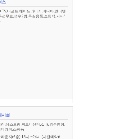
럭스
D TV,티포트,헤어드라이기,미니바,인터넷
무선무료,생수2병,욕실용품,쇼핑백,커피/
등
대시설
장,레스토랑,휘트니센터,실내/외수영장,
터테라피,스파등
라운지(6층) 18시 ~24시 (사전예약)/